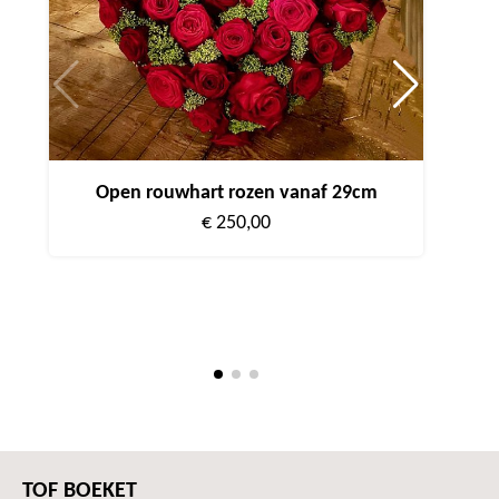
Open rouwhart rozen vanaf 29cm
€ 250,00
Dich
TOF BOEKET